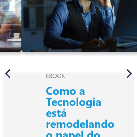
EBOOK
Como a
Tecnologia
está
remodelando
o papel do