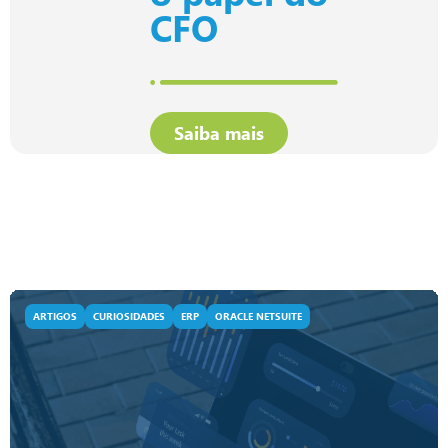
CFO
Saiba mais
ARTIGOS
CURIOSIDADES
ERP
ORACLE NETSUITE